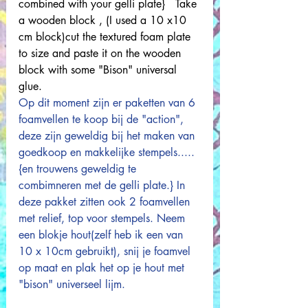
combined with your gelli plate}   Take 
a wooden block , (I used a 10 x10 
cm block)cut the textured foam plate 
to size and paste it on the wooden 
block with some "Bison" universal 
glue. 
Op dit moment zijn er paketten van 6 
foamvellen te koop bij de "action", 
deze zijn geweldig bij het maken van 
goedkoop en makkelijke stempels.....
{en trouwens geweldig te 
combimneren met de gelli plate.} In 
deze pakket zitten ook 2 foamvellen 
met relief, top voor stempels. Neem 
een blokje hout(zelf heb ik een van 
10 x 10cm gebruikt), snij je foamvel 
op maat en plak het op je hout met 
"bison" universeel lijm.