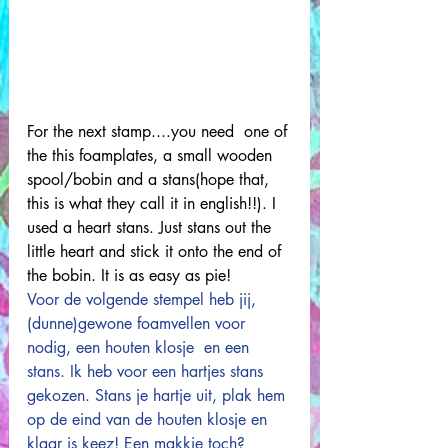
For the next stamp....you need  one of 
the this foamplates, a small wooden 
spool/bobin and a stans(hope that, 
this is what they call it in english!!). I 
used a heart stans. Just stans out the 
little heart and stick it onto the end of 
the bobin. It is as easy as pie! 
Voor de volgende stempel heb jij, 
(dunne)gewone foamvellen voor 
nodig, een houten klosje  en een 
stans. Ik heb voor een hartjes stans 
gekozen. Stans je hartje uit, plak hem 
op de eind van de houten klosje en 
klaar is keez! Een makkie toch?